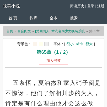
耽美小说
阅读历史
|
登录
|
注册
首 页
书 库
全本
搜索
首页
百合肉文
[咒回同人] 术式名为少女换装系统
第65章
背景色：
字体：
[
很小
标准
很大
]
第65章（1 / 2）
加入书签
五条悟，夏油杰和家入硝子倒是
不惊讶，他们了解相川步的为人，
肯定是有什么理由他才会这么做