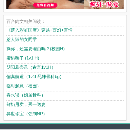
百合肉文相关阅读：
《落入彩虹国度》穿越+西幻+言情
惹人慊的女同学
操你，还需要理由吗？(校园H)
蜜桃熟了 (1v1 H)
阴阳悬壶录（古言1v1H）
偏离航道（1v1h兄妹骨科bg）
临时起意（校园）
春水误（姐弟骨科）
鲜奶甩卖，买一送妻
异世珍宝（强制NP）