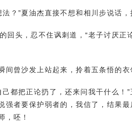
想法？”夏油杰直接不想和相川步说话
的回头，忍不住讽刺道，“老子讨厌正
杰瞬间曾沙发上站起来，拎着五条悟的
自己都把正论扔了，还来问我干什么！
说强者要保护弱者的，我信了，结果最
师，呸！