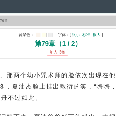
79章
背景色：
字体：
[
很小
标准
很大
]
第79章（1 / 2）
加入书签
、那两个幼小咒术师的脸依次出现在他
终，夏油杰脸上挂出敷衍的笑，“嗨嗨
沉舟不过如此。