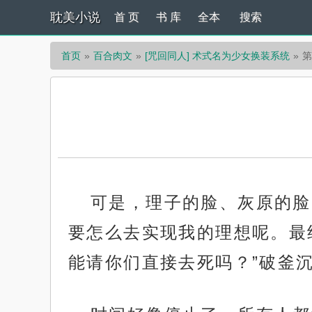
耽美小说
首 页
书 库
全本
搜索
首页
百合肉文
[咒回同人] 术式名为少女换装系统
第
可是，理子的脸、灰原的脸
要怎么去实现我的理想呢。最
能请你们直接去死吗？”破釜