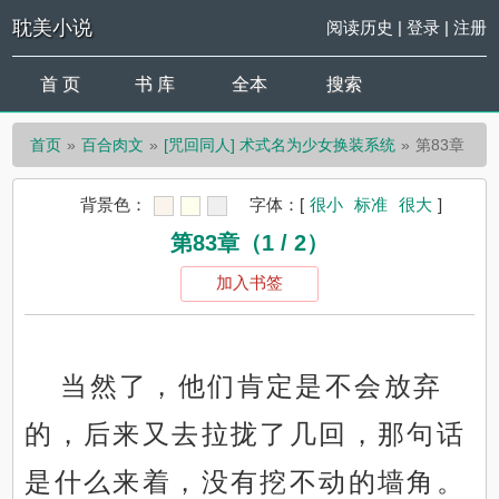
耽美小说
阅读历史
|
登录
|
注册
首 页
书 库
全本
搜索
首页
百合肉文
[咒回同人] 术式名为少女换装系统
第83章
背景色：
字体：
[
很小
标准
很大
]
第83章（1 / 2）
加入书签
当然了，他们肯定是不会放弃
的，后来又去拉拢了几回，那句话
是什么来着，没有挖不动的墙角。