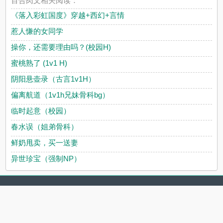
百合肉文相关阅读：
《落入彩虹国度》穿越+西幻+言情
惹人慊的女同学
操你，还需要理由吗？(校园H)
蜜桃熟了 (1v1 H)
阴阳悬壶录（古言1v1H）
偏离航道（1v1h兄妹骨科bg）
临时起意（校园）
春水误（姐弟骨科）
鲜奶甩卖，买一送妻
异世珍宝（强制NP）