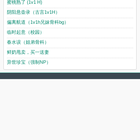
蜜桃熟了 (1v1 H)
阴阳悬壶录（古言1v1H）
偏离航道（1v1h兄妹骨科bg）
临时起意（校园）
春水误（姐弟骨科）
鲜奶甩卖，买一送妻
异世珍宝（强制NP）