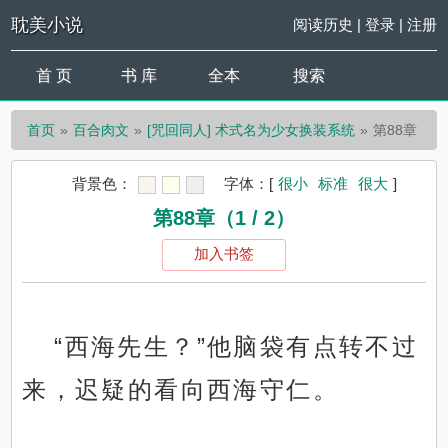
耽美小说
阅读历史
|
登录
|
注册
首 页
书 库
全本
搜索
首页
百合肉文
[咒回同人] 术式名为少女换装系统
第88章
背景色：
字体：
[
很小
标准
很大
]
第88章（1 / 2）
加入书签
“西海先生？”他脑袋有点转不过
来，迟疑的看向西海守仁。