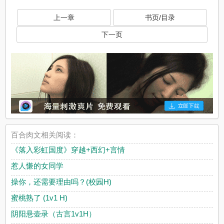
上一章
书页/目录
下一页
百合肉文相关阅读：
《落入彩虹国度》穿越+西幻+言情
惹人慊的女同学
操你，还需要理由吗？(校园H)
蜜桃熟了 (1v1 H)
阴阳悬壶录（古言1v1H）