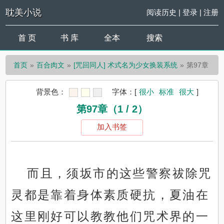
耽美小说
阅读历史
|
登录
|
注册
首 页
书 库
全本
搜索
首页
百合肉文
[咒回同人] 术式名为少女换装系统
第97章
背景色：
字体：
[
很小
标准
很大
]
第97章（1 / 2）
加入书签
而且，须坂市的这些警察祓除咒
灵都是靠着身体素质硬抗，夏油在
这里刚好可以教教他们咒术界的一