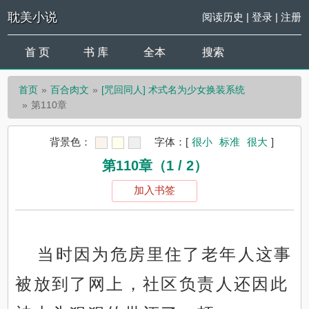
耽美小说
阅读历史
|
登录
|
注册
首 页
书 库
全本
搜索
首页
百合肉文
[咒回同人] 术式名为少女换装系统
第110章
背景色：
字体：
[
很小
标准
很大
]
第110章（1 / 2）
加入书签
当时因为危房里住了老年人这事
被放到了网上，社区负责人还因此