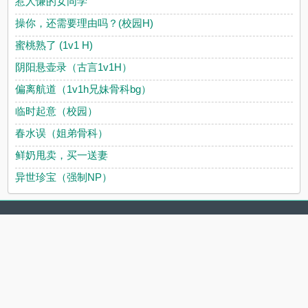
惹人慊的女同学
操你，还需要理由吗？(校园H)
蜜桃熟了 (1v1 H)
阴阳悬壶录（古言1v1H）
偏离航道（1v1h兄妹骨科bg）
临时起意（校园）
春水误（姐弟骨科）
鲜奶甩卖，买一送妻
异世珍宝（强制NP）