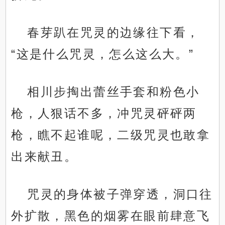
春芽趴在咒灵的边缘往下看，
“这是什么咒灵，怎么这么大。”
相川步掏出蕾丝手套和粉色小
枪，人狠话不多，冲咒灵砰砰两
枪，瞧不起谁呢，二级咒灵也敢拿
出来献丑。
咒灵的身体被子弹穿透，洞口往
外扩散，黑色的烟雾在眼前肆意飞