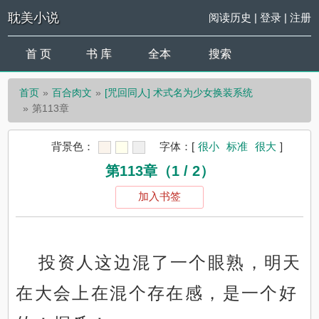
耽美小说
阅读历史
|
登录
|
注册
首 页
书 库
全本
搜索
首页
百合肉文
[咒回同人] 术式名为少女换装系统
第113章
背景色：
字体：
[
很小
标准
很大
]
第113章（1 / 2）
加入书签
投资人这边混了一个眼熟，明天
在大会上在混个存在感，是一个好