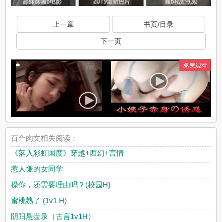
上一章
书页/目录
下一页
百合肉文相关阅读：
《落入彩虹国度》穿越+西幻+言情
惹人慊的女同学
操你，还需要理由吗？(校园H)
蜜桃熟了 (1v1 H)
阴阳悬壶录（古言1v1H）