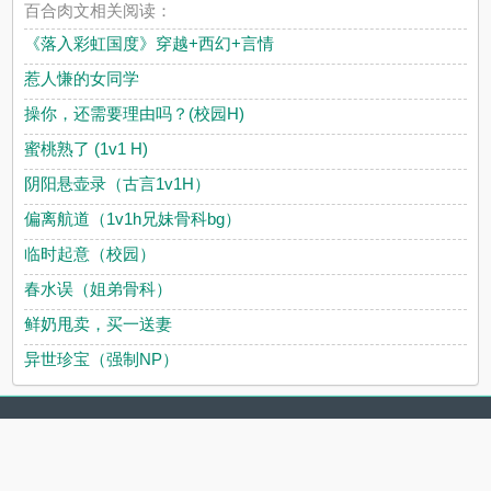
百合肉文相关阅读：
《落入彩虹国度》穿越+西幻+言情
惹人慊的女同学
操你，还需要理由吗？(校园H)
蜜桃熟了 (1v1 H)
阴阳悬壶录（古言1v1H）
偏离航道（1v1h兄妹骨科bg）
临时起意（校园）
春水误（姐弟骨科）
鲜奶甩卖，买一送妻
异世珍宝（强制NP）