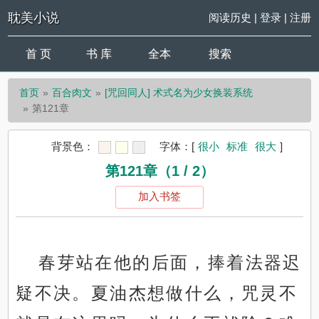
耽美小说
阅读历史
|
登录
|
注册
首 页
书 库
全本
搜索
首页
百合肉文
[咒回同人] 术式名为少女换装系统
第121章
背景色：
字体：
[
很小
标准
很大
]
第121章（1 / 2）
加入书签
春芽站在他的后面，捧着法器迟
疑不决。夏油杰想做什么，咒灵不