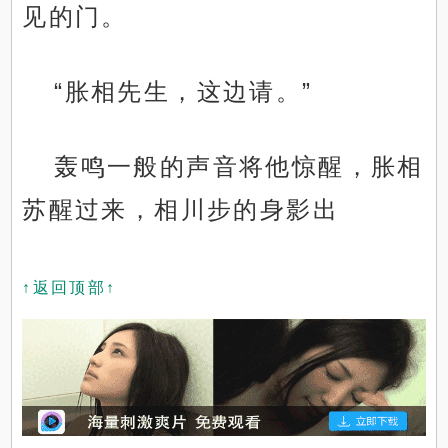
见的门。
“胀相先生，这边请。”
轰鸣一般的声音将他惊醒，胀相
苏醒过来，相川步的身影出
↑返回顶部↑