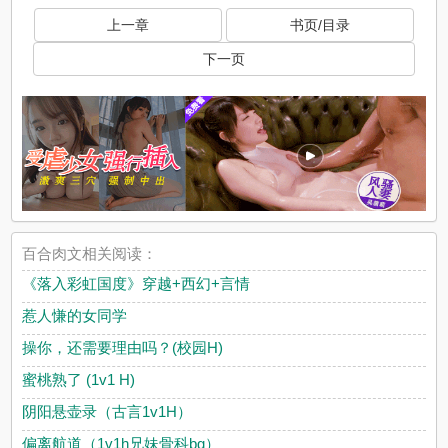
上一章
书页/目录
下一页
百合肉文相关阅读：
《落入彩虹国度》穿越+西幻+言情
惹人慊的女同学
操你，还需要理由吗？(校园H)
蜜桃熟了 (1v1 H)
阴阳悬壶录（古言1v1H）
偏离航道（1v1h兄妹骨科bg）