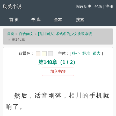
耽美小说
阅读历史
|
登录
|
注册
首 页
书 库
全本
搜索
首页
百合肉文
[咒回同人] 术式名为少女换装系统
第148章
背景色：
字体：
[
很小
标准
很大
]
第148章（1 / 2）
加入书签
然后，话音刚落，相川的手机就
响了。