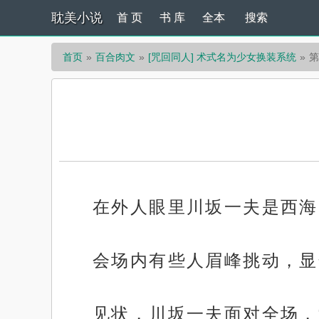
耽美小说
首 页
书 库
全本
搜索
首页
百合肉文
[咒回同人] 术式名为少女换装系统
第
在外人眼里川坂一夫是西海
会场内有些人眉峰挑动，显
见状，川坂一夫面对全场，