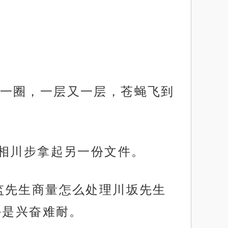
一圈，一层又一层，苍蝇飞到
，相川步拿起另一份文件。
监先生商量怎么处理川坂先生
外是兴奋难耐。