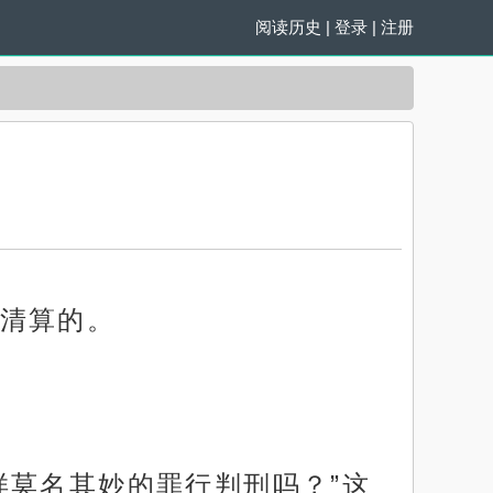
阅读历史
|
登录
|
注册
清算的。
样莫名其妙的罪行判刑吗？”这