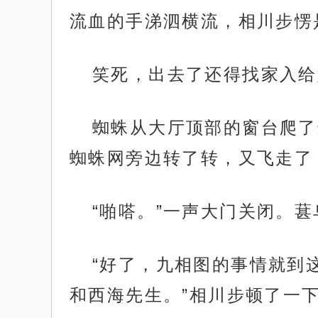
流血的手涕泗横流，相川步愣
笑死，出去了还得找家入给
蜘蛛从大厅顶部的窗台爬了
蜘蛛网旁边转了转，又飞走了
“啪嗒。”一声大门关闭。
“好了，九相图的事情就到
和西海先生。”相川步顿了一