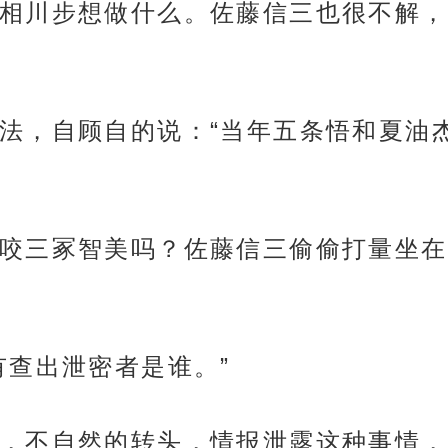
相川步想做什么。佐藤信三也很不解，
法，自顾自的说：“当年五条悟和夏油
咬三冢智美吗？佐藤信三偷偷打量坐在
有查出泄密者是谁。”
，不自然的转头，情报泄露这种事情，