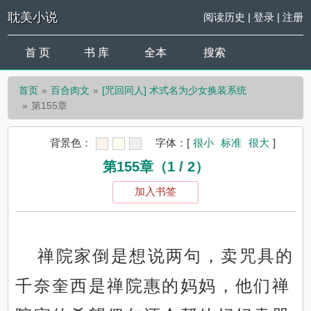
耽美小说
阅读历史
|
登录
|
注册
首 页
书 库
全本
搜索
首页
百合肉文
[咒回同人] 术式名为少女换装系统
第155章
背景色：
字体：
[
很小
标准
很大
]
第155章（1 / 2）
加入书签
禅院家倒是想说两句，卖咒具的
千奈奎西是禅院惠的妈妈，他们禅