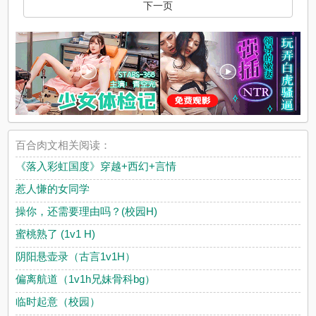
下一页
百合肉文相关阅读：
《落入彩虹国度》穿越+西幻+言情
惹人慊的女同学
操你，还需要理由吗？(校园H)
蜜桃熟了 (1v1 H)
阴阳悬壶录（古言1v1H）
偏离航道（1v1h兄妹骨科bg）
临时起意（校园）