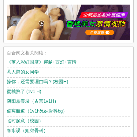
百合肉文相关阅读：
《落入彩虹国度》穿越+西幻+言情
惹人慊的女同学
操你，还需要理由吗？(校园H)
蜜桃熟了 (1v1 H)
阴阳悬壶录（古言1v1H）
偏离航道（1v1h兄妹骨科bg）
临时起意（校园）
春水误（姐弟骨科）