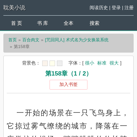
耽美小说
阅读历史
|
登录
|
注册
首 页
书 库
全本
搜索
首页
百合肉文
[咒回同人] 术式名为少女换装系统
第158章
背景色：
字体：
[
很小
标准
很大
]
第158章（1 / 2）
加入书签
一开始的场景在一只飞鸟身上，
它掠过雾气缭绕的城市，降落在一