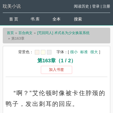
耽美小说
阅读历史
|
登录
|
注册
首 页
书 库
全本
搜索
首页
百合肉文
[咒回同人] 术式名为少女换装系统
第163章
背景色：
字体：
[
很小
标准
很大
]
第163章（1 / 2）
加入书签
“啊？”艾伦顿时像被卡住脖颈的
鸭子，发出刺耳的回应。