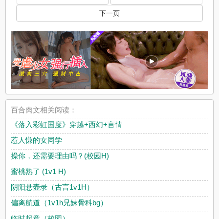
下一页
百合肉文相关阅读：
《落入彩虹国度》穿越+西幻+言情
惹人慊的女同学
操你，还需要理由吗？(校园H)
蜜桃熟了 (1v1 H)
阴阳悬壶录（古言1v1H）
偏离航道（1v1h兄妹骨科bg）
临时起意（校园）