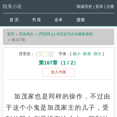
耽美小说
阅读历史
|
登录
|
注册
首 页
书 库
全本
搜索
首页
百合肉文
[咒回同人] 术式名为少女换装系统
第167章
背景色：
字体：
[
很小
标准
很大
]
第167章（1 / 2）
加入书签
加茂家也是同样的操作，不过由
于这个小鬼是加茂家主的儿子，受