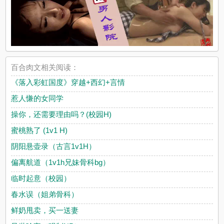
百合肉文相关阅读：
《落入彩虹国度》穿越+西幻+言情
惹人慊的女同学
操你，还需要理由吗？(校园H)
蜜桃熟了 (1v1 H)
阴阳悬壶录（古言1v1H）
偏离航道（1v1h兄妹骨科bg）
临时起意（校园）
春水误（姐弟骨科）
鲜奶甩卖，买一送妻