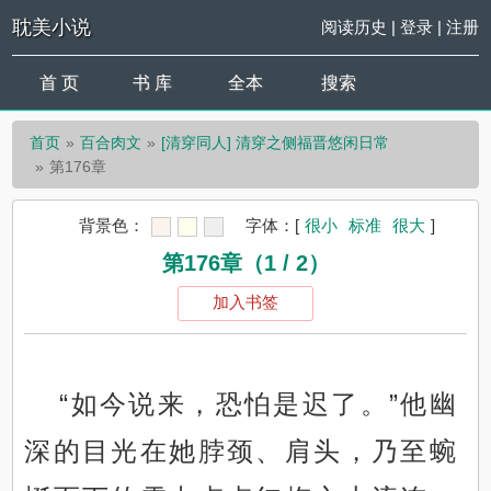
耽美小说
阅读历史
|
登录
|
注册
首 页
书 库
全本
搜索
首页
百合肉文
[清穿同人] 清穿之侧福晋悠闲日常
第176章
背景色：
字体：
[
很小
标准
很大
]
第176章（1 / 2）
加入书签
“如今说来，恐怕是迟了。”他幽
深的目光在她脖颈、肩头，乃至蜿