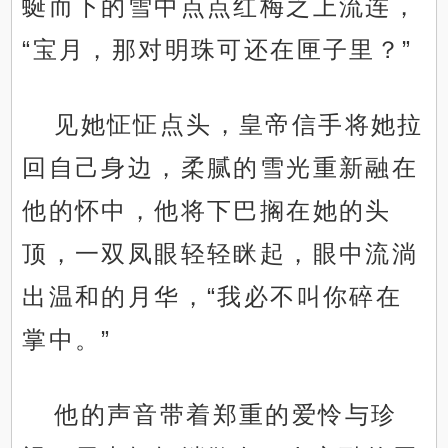
蜒而下的雪中点点红梅之上流连，
“宝月，那对明珠可还在匣子里？”
见她怔怔点头，皇帝信手将她拉
回自己身边，柔腻的雪光重新融在
他的怀中，他将下巴搁在她的头
顶，一双凤眼轻轻眯起，眼中流淌
出温和的月华，“我必不叫你碎在
掌中。”
他的声音带着郑重的爱怜与珍