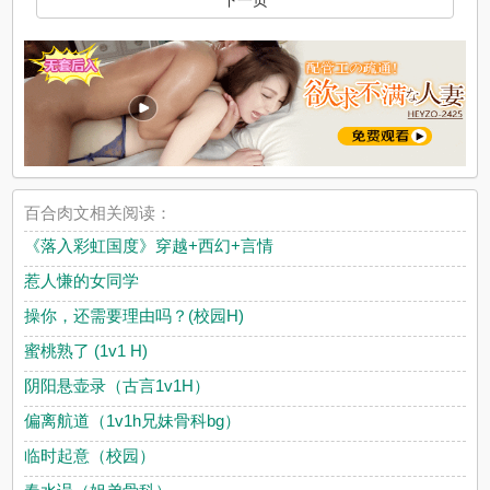
下一页
百合肉文相关阅读：
《落入彩虹国度》穿越+西幻+言情
惹人慊的女同学
操你，还需要理由吗？(校园H)
蜜桃熟了 (1v1 H)
阴阳悬壶录（古言1v1H）
偏离航道（1v1h兄妹骨科bg）
临时起意（校园）