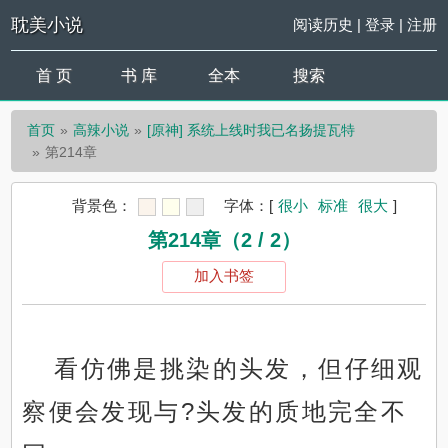
耽美小说
阅读历史
|
登录
|
注册
首 页
书 库
全本
搜索
首页
高辣小说
[原神] 系统上线时我已名扬提瓦特
第214章
背景色：
字体：
[
很小
标准
很大
]
第214章（2 / 2）
加入书签
看仿佛是挑染的头发，但仔细观
察便会发现与?头发的质地完全不