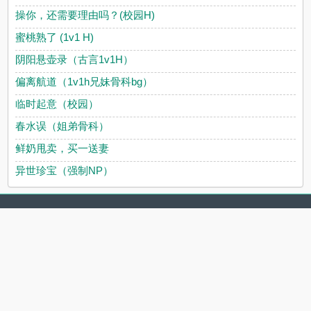
操你，还需要理由吗？(校园H)
蜜桃熟了 (1v1 H)
阴阳悬壶录（古言1v1H）
偏离航道（1v1h兄妹骨科bg）
临时起意（校园）
春水误（姐弟骨科）
鲜奶甩卖，买一送妻
异世珍宝（强制NP）