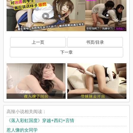
上一页
书页/目录
下一章
高辣小说相关阅读：
《落入彩虹国度》穿越+西幻+言情
惹人慊的女同学