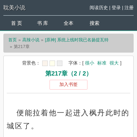
耽美小说
阅读历史
|
登录
|
注册
首 页
书 库
全本
搜索
首页
高辣小说
[原神] 系统上线时我已名扬提瓦特
第217章
背景色：
字体：
[
很小
标准
很大
]
第217章（2 / 2）
加入书签
便能拉着他一起进入枫丹此时的
城区了。