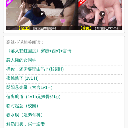
高辣小说相关阅读：
《落入彩虹国度》穿越+西幻+言情
惹人慊的女同学
操你，还需要理由吗？(校园H)
蜜桃熟了 (1v1 H)
阴阳悬壶录（古言1v1H）
偏离航道（1v1h兄妹骨科bg）
临时起意（校园）
春水误（姐弟骨科）
鲜奶甩卖，买一送妻