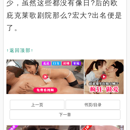
少，虽然这些都没有像日?后的欧
庇克莱歌剧院那么?宏大?出名便是
了。
↑返回顶部↑
上一页
书页/目录
下一章