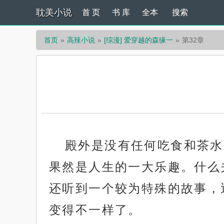
耽美小说
首 页
书 库
全本
搜索
首页
高辣小说
[综漫] 爱穿越的森缘一
第32章
殿外是没有任何吃食和茶水
果然是人生的一大乐趣。什么
还听到一个较为特殊的故事，
变得不一样了。