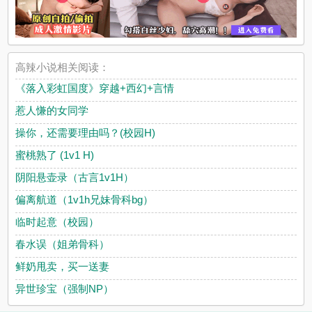
高辣小说相关阅读：
《落入彩虹国度》穿越+西幻+言情
惹人慊的女同学
操你，还需要理由吗？(校园H)
蜜桃熟了 (1v1 H)
阴阳悬壶录（古言1v1H）
偏离航道（1v1h兄妹骨科bg）
临时起意（校园）
春水误（姐弟骨科）
鲜奶甩卖，买一送妻
异世珍宝（强制NP）