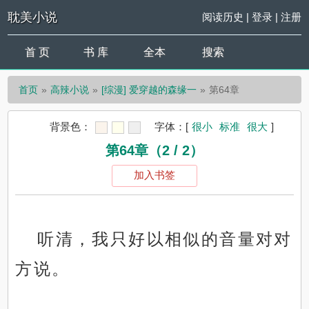
耽美小说
阅读历史
|
登录
|
注册
首 页
书 库
全本
搜索
首页
高辣小说
[综漫] 爱穿越的森缘一
第64章
背景色：
字体：
[
很小
标准
很大
]
第64章（2 / 2）
加入书签
听清，我只好以相似的音量对对
方说。