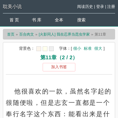
耽美小说
阅读历史
|
登录
|
注册
首 页
书 库
全本
搜索
首页
百合肉文
[火影同人] 我在忍界当昆虫学家
第11章
背景色：
字体：
[
很小
标准
很大
]
第11章（2 / 2）
加入书签
他很喜欢的一款，虽然名字起的
很随便啦，但是志玄一直都是一个
奉行名字这个东西：能看出来是什