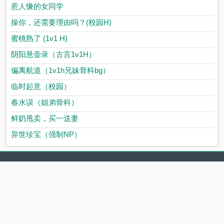
惹人慊的女同学
操你，还需要理由吗？(校园H)
蜜桃熟了 (1v1 H)
阴阳悬壶录（古言1v1H）
偏离航道（1v1h兄妹骨科bg）
临时起意（校园）
春水误（姐弟骨科）
鲜奶甩卖，买一送妻
异世珍宝（强制NP）