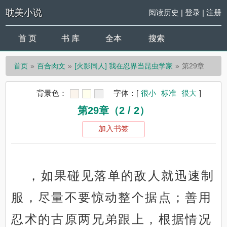
耽美小说
阅读历史
|
登录
|
注册
首 页
书 库
全本
搜索
首页
百合肉文
[火影同人] 我在忍界当昆虫学家
第29章
背景色：
字体：
[
很小
标准
很大
]
第29章（2 / 2）
加入书签
，如果碰见落单的敌人就迅速制
服，尽量不要惊动整个据点；善用
忍术的古原两兄弟跟上，根据情况