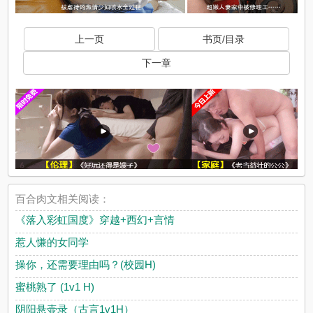
上一页
书页/目录
下一章
百合肉文相关阅读：
《落入彩虹国度》穿越+西幻+言情
惹人慊的女同学
操你，还需要理由吗？(校园H)
蜜桃熟了 (1v1 H)
阴阳悬壶录（古言1v1H）