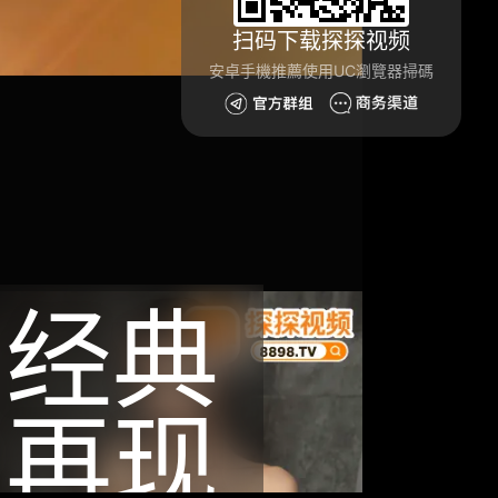
扫码下载探探视频
安卓手機推薦使用UC瀏覽器掃碼
经典
再现