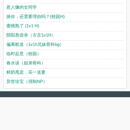
惹人慊的女同学
操你，还需要理由吗？(校园H)
蜜桃熟了 (1v1 H)
阴阳悬壶录（古言1v1H）
偏离航道（1v1h兄妹骨科bg）
临时起意（校园）
春水误（姐弟骨科）
鲜奶甩卖，买一送妻
异世珍宝（强制NP）
.
.