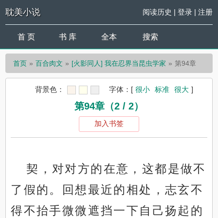
耽美小说
阅读历史
|
登录
|
注册
首 页
书 库
全本
搜索
首页
百合肉文
[火影同人] 我在忍界当昆虫学家
第94章
背景色：
字体：
[
很小
标准
很大
]
第94章（2 / 2）
加入书签
契，对对方的在意，这都是做不
了假的。回想最近的相处，志玄不
得不抬手微微遮挡一下自己扬起的