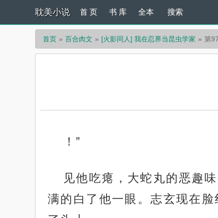
耽美小说
首 页
书 库
全本
搜索
首页
百合肉文
[火影同人] 我在忍界当昆虫学家
第9
！”
见他吃瘪，大蛇丸的恶趣味
满的白了他一眼。志玄现在脸