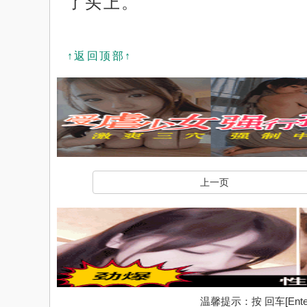
了头上。
↑返回顶部↑
上一页
温馨提示：按 回车[En