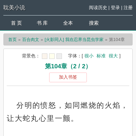
耽美小说
阅读历史
|
登录
|
注册
首 页
书 库
全本
搜索
首页
百合肉文
[火影同人] 我在忍界当昆虫学家
第104章
背景色：
字体：
[
很小
标准
很大
]
第104章（2 / 2）
加入书签
分明的愤怒，如同燃烧的火焰，
让大蛇丸心里一颤。