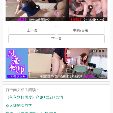
.
上一页
书页/目录
下一章
百合肉文相关阅读：
《落入彩虹国度》穿越+西幻+言情
惹人慊的女同学