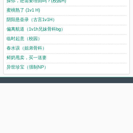
操你，还需要理由吗？(校园H)
蜜桃熟了 (1v1 H)
阴阳悬壶录（古言1v1H）
偏离航道（1v1h兄妹骨科bg）
临时起意（校园）
春水误（姐弟骨科）
鲜奶甩卖，买一送妻
异世珍宝（强制NP）