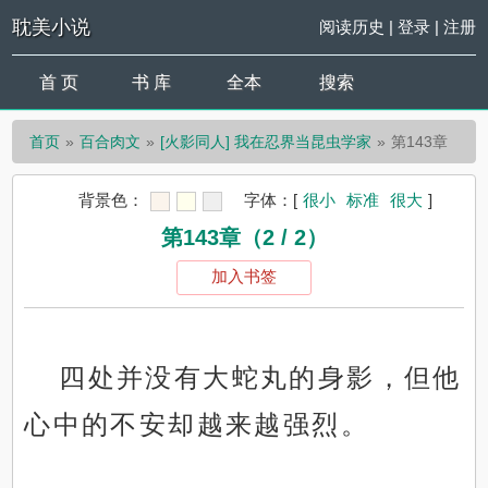
耽美小说
阅读历史
|
登录
|
注册
首 页
书 库
全本
搜索
首页
百合肉文
[火影同人] 我在忍界当昆虫学家
第143章
背景色：
字体：
[
很小
标准
很大
]
第143章（2 / 2）
加入书签
四处并没有大蛇丸的身影，但他
心中的不安却越来越强烈。