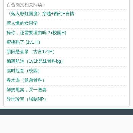
百合肉文相关阅读：
《落入彩虹国度》穿越+西幻+言情
惹人慊的女同学
操你，还需要理由吗？(校园H)
蜜桃熟了 (1v1 H)
阴阳悬壶录（古言1v1H）
偏离航道（1v1h兄妹骨科bg）
临时起意（校园）
春水误（姐弟骨科）
鲜奶甩卖，买一送妻
异世珍宝（强制NP）