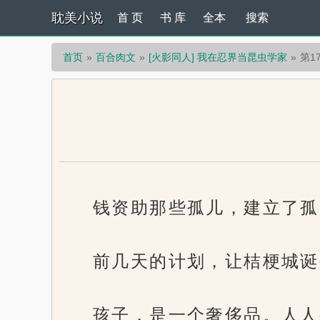
耽美小说
首 页
书 库
全本
搜索
首页
百合肉文
[火影同人] 我在忍界当昆虫学家
第1
钱资助那些孤儿，建立了孤
前几天的计划，让桔梗城诞
孩子，是一个奢侈品。人人