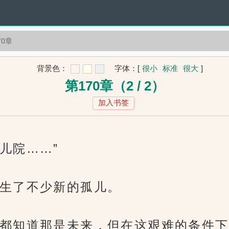
70章
背景色：
字体：
[
很小
标准
很大
]
第170章（2 / 2）
加入书签
儿院……”
生了不少新的孤儿。
都知道那是未来，但在这艰难的条件下