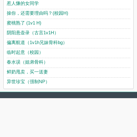
惹人慊的女同学
操你，还需要理由吗？(校园H)
蜜桃熟了 (1v1 H)
阴阳悬壶录（古言1v1H）
偏离航道（1v1h兄妹骨科bg）
临时起意（校园）
春水误（姐弟骨科）
鲜奶甩卖，买一送妻
异世珍宝（强制NP）