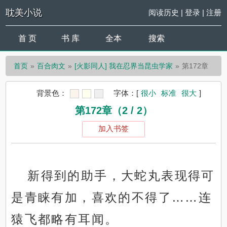
耽美小说
阅读历史
|
登录
|
注册
首 页
书 库
全本
搜索
首页
百合肉文
[火影同人] 我在忍界当昆虫学家
第172章
背景色：
字体：
[
很小
标准
很大
]
第172章（2 / 2）
加入书签
新得到的助手，大蛇丸表现得可
是青睐有加，喜欢的不得了……连
猿飞都略有耳闻。