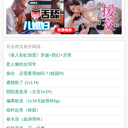
百合肉文相关阅读：
《落入彩虹国度》穿越+西幻+言情
惹人慊的女同学
操你，还需要理由吗？(校园H)
蜜桃熟了 (1v1 H)
阴阳悬壶录（古言1v1H）
偏离航道（1v1h兄妹骨科bg）
临时起意（校园）
春水误（姐弟骨科）