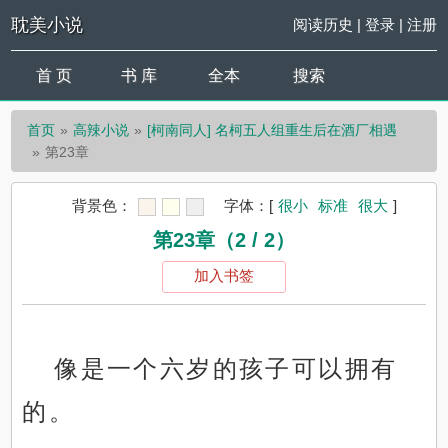
耽美小说
阅读历史
|
登录
|
注册
首 页
书 库
全本
搜索
首页
高辣小说
[柯南同人] 名柯五人组重生后在酒厂相遇
第23章
背景色：
字体：
[
很小
标准
很大
]
第23章（2 / 2）
加入书签
像是一个六岁的孩子可以拥有
的。