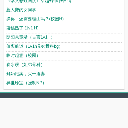
《落入彩虹国度》穿越+西幻+言情
惹人慊的女同学
操你，还需要理由吗？(校园H)
蜜桃熟了 (1v1 H)
阴阳悬壶录（古言1v1H）
偏离航道（1v1h兄妹骨科bg）
临时起意（校园）
春水误（姐弟骨科）
鲜奶甩卖，买一送妻
异世珍宝（强制NP）