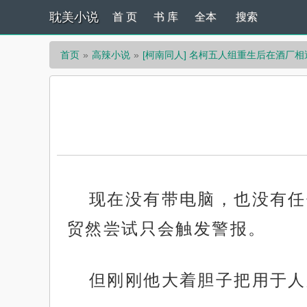
耽美小说
首 页
书 库
全本
搜索
首页
高辣小说
[柯南同人] 名柯五人组重生后在酒厂相
现在没有带电脑，也没有任
贸然尝试只会触发警报。
但刚刚他大着胆子把用于人