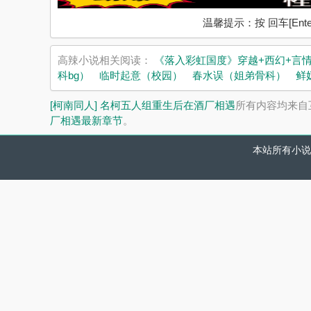
温馨提示：按 回车[En
高辣小说相关阅读：
《落入彩虹国度》穿越+西幻+言
科bg）
临时起意（校园）
春水误（姐弟骨科）
鲜
[柯南同人] 名柯五人组重生后在酒厂相遇
所有内容均来自
厂相遇最新章节
。
本站所有小说