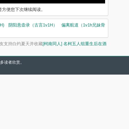
入书签方便您下次继续阅读。
H)
阴阳悬壶录（古言1v1H）
偏离航道（1v1h兄妹骨
友支持白灼夏天并收藏
[柯南同人] 名柯五人组重生后在酒
多读者欣赏。