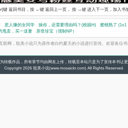
ter]键 返回书目，按 ←键 返回上一页， 按 →键 进入下一页，加
情
惹人慊的女同学
操你，还需要理由吗？(校园H)
蜜桃熟了 (1v1 
奶甩卖，买一送妻
异世珍宝（强制NP）
互联网，耽美小说只为原作者白灼夏天的小说进行宣传。欢迎各位书
为转载作品，所有章节均由网友上传，转载至本站只是为了宣传本书让更
Copyright 2026 耽美小说(www.mosaickr.com) All Rights Reserved.