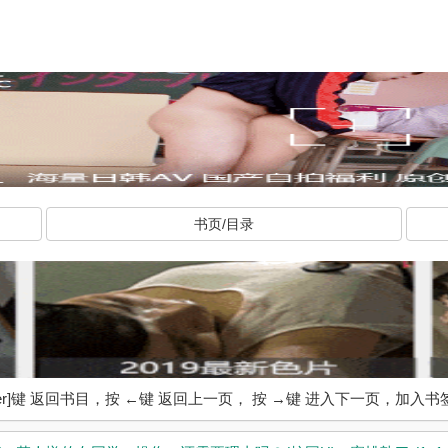
书页/目录
ter]键 返回书目，按 ←键 返回上一页， 按 →键 进入下一页，加