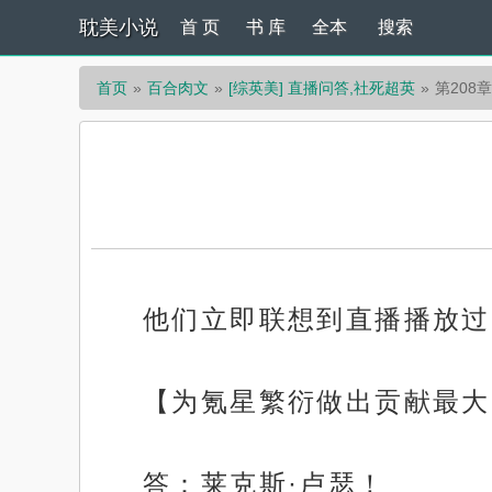
耽美小说
首 页
书 库
全本
搜索
首页
百合肉文
[综英美] 直播问答,社死超英
第208章
他们立即联想到直播播放过
【为氪星繁衍做出贡献最大
答：莱克斯·卢瑟！