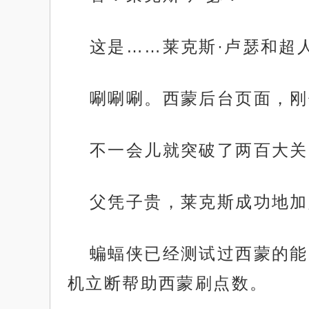
这是……莱克斯·卢瑟和超
唰唰唰。西蒙后台页面，刚
不一会儿就突破了两百大关
父凭子贵，莱克斯成功地加
蝙蝠侠已经测试过西蒙的能
机立断帮助西蒙刷点数。