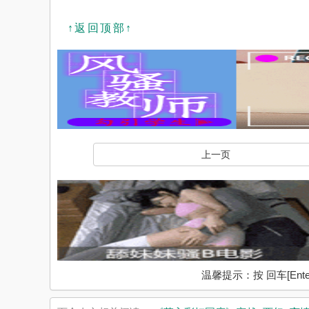
↑返回顶部↑
上一页
温馨提示：按 回车[En