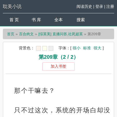
耽美小说
阅读历史
|
登录
|
注册
首 页
书 库
全本
搜索
首页
百合肉文
[综英美] 直播问答,社死超英
第209章
背景色：
字体：
[
很小
标准
很大
]
第209章（2 / 2）
加入书签
那个干嘛去？
只不过这次，系统的开场白却没