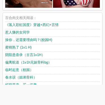
百合肉文相关阅读：
《落入彩虹国度》穿越+西幻+言情
惹人慊的女同学
操你，还需要理由吗？(校园H)
蜜桃熟了 (1v1 H)
阴阳悬壶录（古言1v1H）
偏离航道（1v1h兄妹骨科bg）
临时起意（校园）
春水误（姐弟骨科）
.
.
鲜奶甩卖，买一送妻
异世珍宝（强制NP）