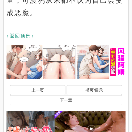
量，可渡鸦从来都不认为自己会变
成恶魔。
↑返回顶部↑
上一页
书页/目录
下一章