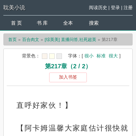
耽美小说
阅读历史
|
登录
|
注册
首 页
书 库
全本
搜索
首页
百合肉文
[综英美] 直播问答,社死超英
第217章
背景色：
字体：
[
很小
标准
很大
]
第217章（2 / 2）
加入书签
直呼好家伙！】
【阿卡姆温馨大家庭估计很快就