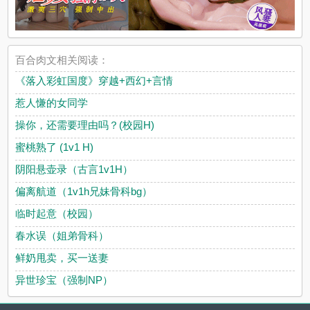
百合肉文相关阅读：
《落入彩虹国度》穿越+西幻+言情
惹人慊的女同学
操你，还需要理由吗？(校园H)
蜜桃熟了 (1v1 H)
阴阳悬壶录（古言1v1H）
偏离航道（1v1h兄妹骨科bg）
临时起意（校园）
春水误（姐弟骨科）
鲜奶甩卖，买一送妻
异世珍宝（强制NP）