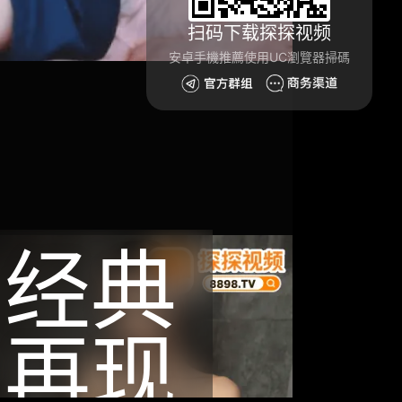
扫码下载探探视频
安卓手機推薦使用UC瀏覽器掃碼
经典
再现