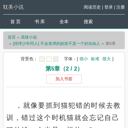
耽美小说
阅读历史
|
登录
|
注册
首 页
书 库
全本
搜索
首页
高辣小说
[排球少年同人] 不会发球的副攻不是一个好自由人
第5章
背景色：
字体：
[
很小
标准
很大
]
第5章（2 / 2）
加入书签
，就像要抓到猫犯错的时候去教
训，错过这个时机猫就会忘记自己