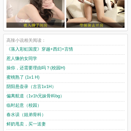
高辣小说相关阅读：
《落入彩虹国度》穿越+西幻+言情
惹人慊的女同学
操你，还需要理由吗？(校园H)
蜜桃熟了 (1v1 H)
阴阳悬壶录（古言1v1H）
偏离航道（1v1h兄妹骨科bg）
临时起意（校园）
春水误（姐弟骨科）
鲜奶甩卖，买一送妻