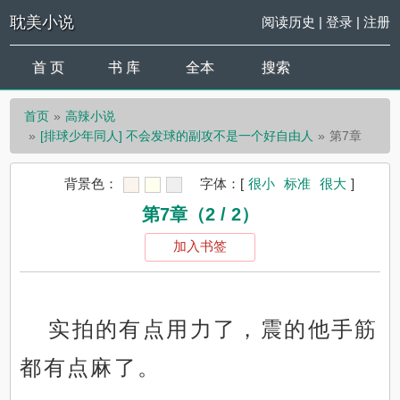
耽美小说
阅读历史
|
登录
|
注册
首 页
书 库
全本
搜索
首页
高辣小说
[排球少年同人] 不会发球的副攻不是一个好自由人
第7章
背景色：
字体：
[
很小
标准
很大
]
第7章（2 / 2）
加入书签
实拍的有点用力了，震的他手筋
都有点麻了。