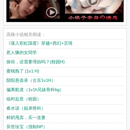
高辣小说相关阅读：
《落入彩虹国度》穿越+西幻+言情
惹人慊的女同学
操你，还需要理由吗？(校园H)
蜜桃熟了 (1v1 H)
阴阳悬壶录（古言1v1H）
偏离航道（1v1h兄妹骨科bg）
临时起意（校园）
春水误（姐弟骨科）
鲜奶甩卖，买一送妻
异世珍宝（强制NP）