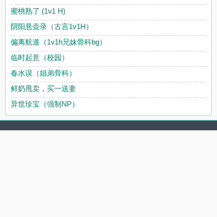
蜜桃熟了 (1v1 H)
阴阳悬壶录（古言1v1H）
偏离航道（1v1h兄妹骨科bg）
临时起意（校园）
春水误（姐弟骨科）
鲜奶甩卖，买一送妻
异世珍宝（强制NP）