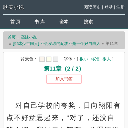
耽美小说
阅读历史
|
登录
|
注册
首 页
书 库
全本
搜索
首页
高辣小说
[排球少年同人] 不会发球的副攻不是一个好自由人
第11章
背景色：
字体：
[
很小
标准
很大
]
第11章（2 / 2）
加入书签
对自己学校的夸奖，日向翔阳有
点不好意思起来，“对了，还没自