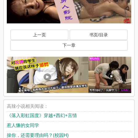
上一页
书页/目录
下一章
高辣小说相关阅读：
《落入彩虹国度》穿越+西幻+言情
惹人慊的女同学
操你，还需要理由吗？(校园H)