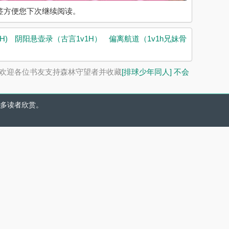
入书签方便您下次继续阅读。
H)
阴阳悬壶录（古言1v1H）
偏离航道（1v1h兄妹骨
欢迎各位书友支持森林守望者并收藏
[排球少年同人] 不会
多读者欣赏。