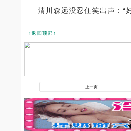
清川森远没忍住笑出声：“
↑返回顶部↑
上一页