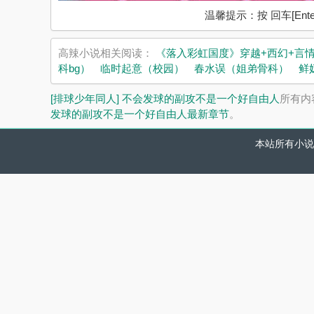
温馨提示：按 回车[En
高辣小说相关阅读：
《落入彩虹国度》穿越+西幻+言
科bg）
临时起意（校园）
春水误（姐弟骨科）
鲜
[排球少年同人] 不会发球的副攻不是一个好自由人
所有内
发球的副攻不是一个好自由人最新章节
。
本站所有小说