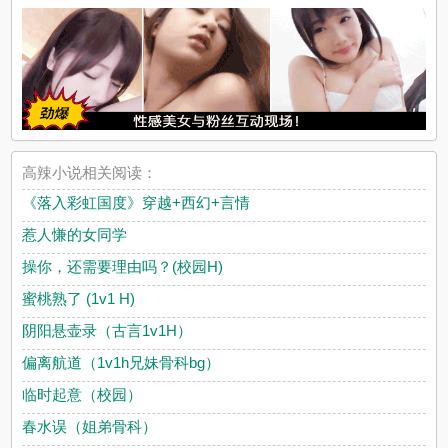
高辣小说相关阅读：
《落入彩虹国度》穿越+西幻+言情
惹人慊的女同学
操你，还需要理由吗？(校园H)
蜜桃熟了 (1v1 H)
阴阳悬壶录（古言1v1H）
偏离航道（1v1h兄妹骨科bg）
临时起意（校园）
春水误（姐弟骨科）