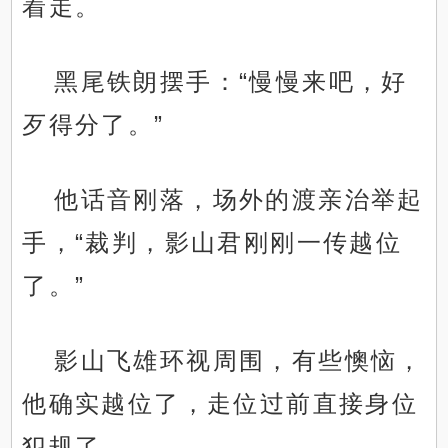
着走。
黑尾铁朗摆手：“慢慢来吧，好
歹得分了。”
他话音刚落，场外的渡亲治举起
手，“裁判，影山君刚刚一传越位
了。”
影山飞雄环视周围，有些懊恼，
他确实越位了，走位过前直接身位
犯规了。