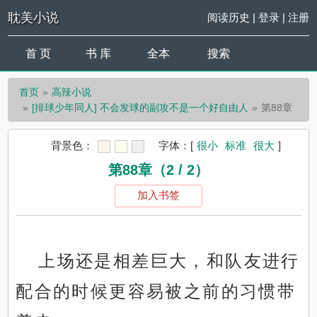
耽美小说
阅读历史
|
登录
|
注册
首 页
书 库
全本
搜索
首页
高辣小说
[排球少年同人] 不会发球的副攻不是一个好自由人
第88章
背景色：
字体：
[
很小
标准
很大
]
第88章（2 / 2）
加入书签
上场还是相差巨大，和队友进行
配合的时候更容易被之前的习惯带