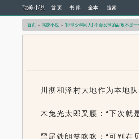
耽美小说
首 页
书 库
全本
搜索
首页
高辣小说
[排球少年同人] 不会发球的副攻不是
川彻和泽村大地作为本地队
木兔光太郎叉腰：“下次就
黑尾铁朗笑眯眯：“可别在