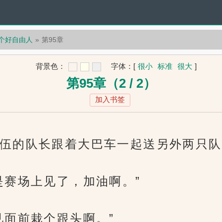
一个好自由人
第95章
背景色：
字体：
[
很小
标准
很大
]
第95章（2 / 2）
加入书签
伍的队长跟着大巴车一起送另外两只队
是赛场上见了，加油啊。”
见面前栽个跟头啊。”