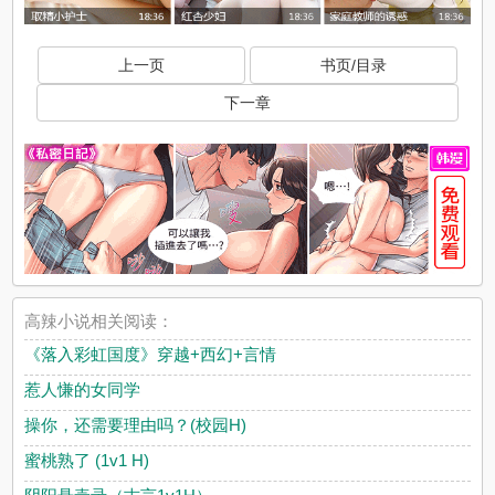
上一页
书页/目录
下一章
高辣小说相关阅读：
《落入彩虹国度》穿越+西幻+言情
惹人慊的女同学
操你，还需要理由吗？(校园H)
蜜桃熟了 (1v1 H)