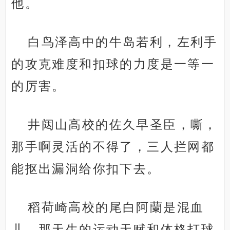
他。
白鸟泽高中的牛岛若利，左利手
的攻克难度和扣球的力度是一等一
的厉害。
井闼山高校的佐久早圣臣，嘶，
那手啊灵活的不得了，三人拦网都
能抠出漏洞给你扣下去。
稻荷崎高校的尾白阿蘭是混血
儿，那天生的运动天赋和体格打球