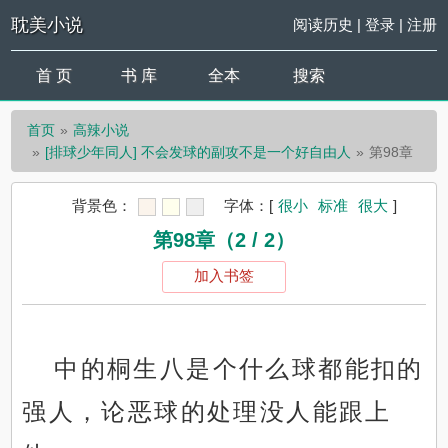
耽美小说
阅读历史
|
登录
|
注册
首 页
书 库
全本
搜索
首页
高辣小说
[排球少年同人] 不会发球的副攻不是一个好自由人
第98章
背景色：
字体：
[
很小
标准
很大
]
第98章（2 / 2）
加入书签
中的桐生八是个什么球都能扣的
强人，论恶球的处理没人能跟上