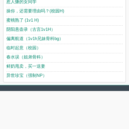
惹人慊的女同学
操你，还需要理由吗？(校园H)
蜜桃熟了 (1v1 H)
阴阳悬壶录（古言1v1H）
偏离航道（1v1h兄妹骨科bg）
临时起意（校园）
春水误（姐弟骨科）
鲜奶甩卖，买一送妻
异世珍宝（强制NP）