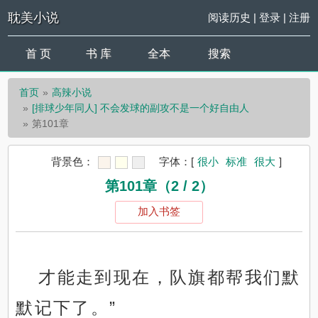
耽美小说
阅读历史
|
登录
|
注册
首 页
书 库
全本
搜索
首页
高辣小说
[排球少年同人] 不会发球的副攻不是一个好自由人
第101章
背景色：
字体：
[
很小
标准
很大
]
第101章（2 / 2）
加入书签
才能走到现在，队旗都帮我们默
默记下了。”