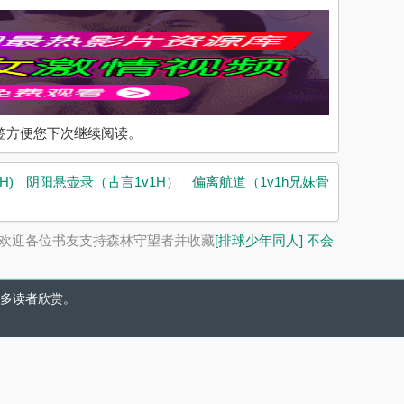
入书签方便您下次继续阅读。
H)
阴阳悬壶录（古言1v1H）
偏离航道（1v1h兄妹骨
欢迎各位书友支持森林守望者并收藏
[排球少年同人] 不会
多读者欣赏。