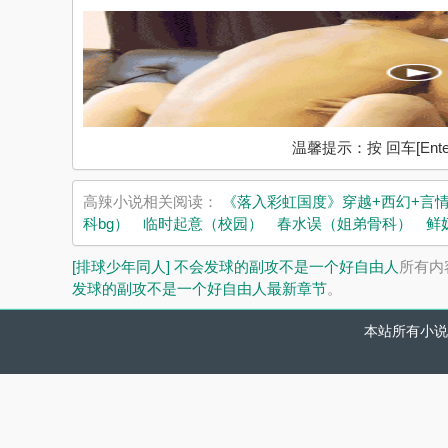
温馨提示：按 回车[En
高辣小说相关阅读：
《落入彩虹国度》穿越+西幻+言
科bg）
临时起意（校园）
春水误（姐弟骨科）
鲜
[排球少年同人] 不会发球的副攻不是一个好自由人
所有内
发球的副攻不是一个好自由人最新章节
。
本站所有小说