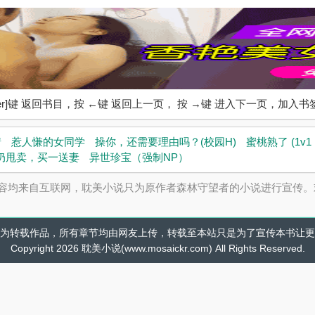
ter]键 返回书目，按 ←键 返回上一页， 按 →键 进入下一页，加
情
惹人慊的女同学
操你，还需要理由吗？(校园H)
蜜桃熟了 (1v1 
奶甩卖，买一送妻
异世珍宝（强制NP）
容均来自互联网，耽美小说只为原作者森林守望者的小说进行宣传。
为转载作品，所有章节均由网友上传，转载至本站只是为了宣传本书让更
Copyright 2026 耽美小说(www.mosaickr.com) All Rights Reserved.