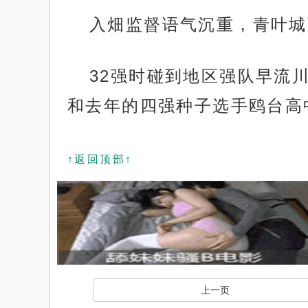
入畑监督语气沉重，青叶城
32强时碰到地区强队早流
和去年的四强种子选手鸥台高
↑返回顶部↑
上一页