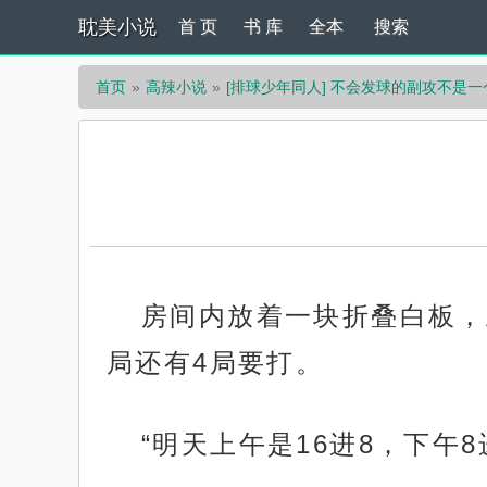
耽美小说
首 页
书 库
全本
搜索
首页
高辣小说
[排球少年同人] 不会发球的副攻不是
房间内放着一块折叠白板，
局还有4局要打。
“明天上午是16进8，下午