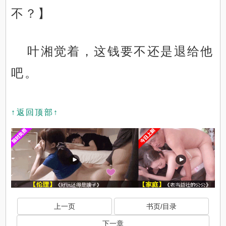
不？】
叶湘觉着，这钱要不还是退给他
吧。
↑返回顶部↑
上一页
书页/目录
下一章