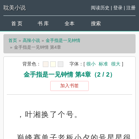
耽美小说
阅读历史
|
登录
|
注册
首 页
书 库
全本
搜索
首页
高辣小说
金手指是一见钟情
金手指是一见钟情 第4章
背景色：
字体：
[
很小
标准
很大
]
金手指是一见钟情 第4章（2 / 2）
加入书签
，叶湘换了个号。
巅峰赛单子老板小夕的号星星很