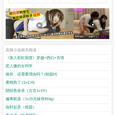
高辣小说相关阅读：
《落入彩虹国度》穿越+西幻+言情
惹人慊的女同学
操你，还需要理由吗？(校园H)
蜜桃熟了 (1v1 H)
阴阳悬壶录（古言1v1H）
偏离航道（1v1h兄妹骨科bg）
临时起意（校园）