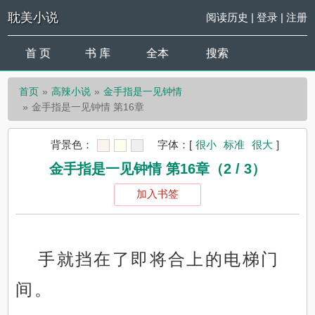
耽美小说
阅读历史
|
登录
|
注册
首 页
书 库
全本
搜索
首页
高辣小说
金手指是一见钟情
金手指是一见钟情 第16章
背景色：
字体：
[
很小
标准
很大
]
金手指是一见钟情 第16章（2 / 3）
加入书签
手就挡在了即将合上的电梯门
间。