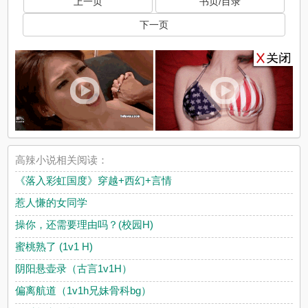
上一页
书页/目录
下一页
高辣小说相关阅读：
《落入彩虹国度》穿越+西幻+言情
惹人慊的女同学
操你，还需要理由吗？(校园H)
蜜桃熟了 (1v1 H)
阴阳悬壶录（古言1v1H）
偏离航道（1v1h兄妹骨科bg）