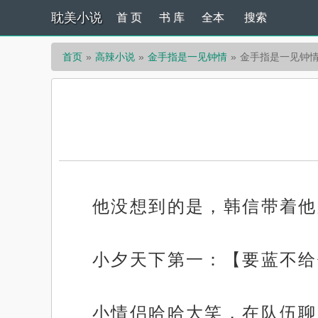
耽美小说
首 页
书 库
全本
搜索
首页
高辣小说
金手指是一见钟情
金手指是一见钟情
他没想到的是，韩信带着他
小夕天下第一：【要蓝不给
小情侣哈哈大笑，在队伍聊