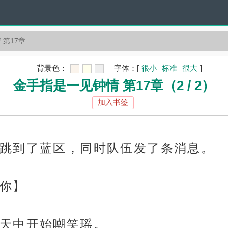
 第17章
背景色：
字体：
[
很小
标准
很大
]
金手指是一见钟情 第17章（2 / 2）
加入书签
跳到了蓝区，同时队伍发了条消息。
你】
天中开始嘲笑瑶。