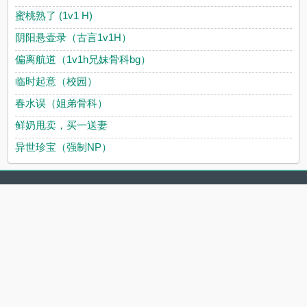
蜜桃熟了 (1v1 H)
阴阳悬壶录（古言1v1H）
偏离航道（1v1h兄妹骨科bg）
临时起意（校园）
春水误（姐弟骨科）
鲜奶甩卖，买一送妻
异世珍宝（强制NP）