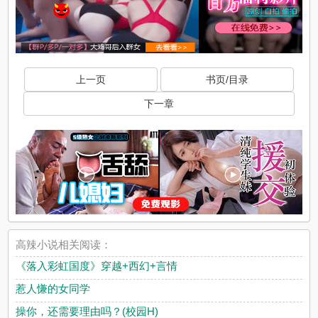
上一页
书页/目录
下一章
高辣小说相关阅读：
《落入彩虹国度》穿越+西幻+言情
惹人慊的女同学
操你，还需要理由吗？(校园H)