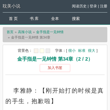
耽美小说
阅读历史
|
登录
|
注册
首 页
书 库
全本
搜索
首页
高辣小说
金手指是一见钟情
金手指是一见钟情 第34章
背景色：
字体：
[
很小
标准
很大
]
金手指是一见钟情 第34章（2 / 2）
加入书签
李雅静：【刚开始打的时候是真
的手生，抱歉啦】