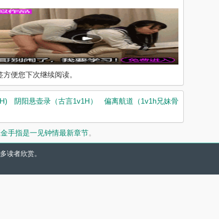
入书签方便您下次继续阅读。
H)
阴阳悬壶录（古言1v1H）
偏离航道（1v1h兄妹骨
藏
金手指是一见钟情最新章节
。
多读者欣赏。