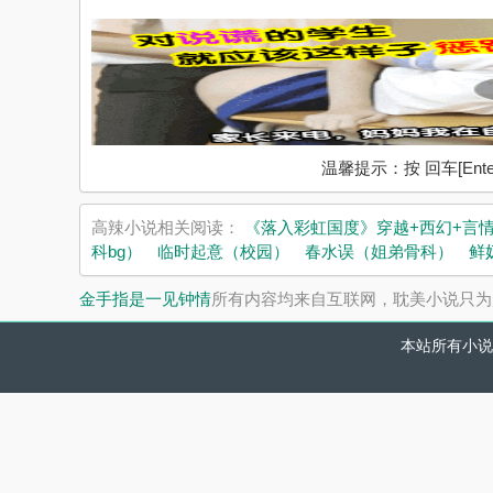
温馨提示：按 回车[En
高辣小说相关阅读：
《落入彩虹国度》穿越+西幻+言
科bg）
临时起意（校园）
春水误（姐弟骨科）
鲜
金手指是一见钟情
所有内容均来自互联网，耽美小说只为
本站所有小说