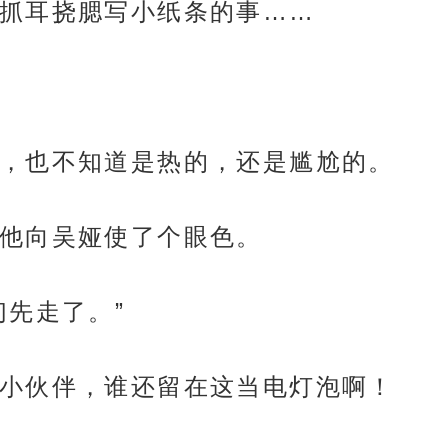
抓耳挠腮写小纸条的事……
，也不知道是热的，还是尴尬的。
他向吴娅使了个眼色。
们先走了。”
小伙伴，谁还留在这当电灯泡啊！