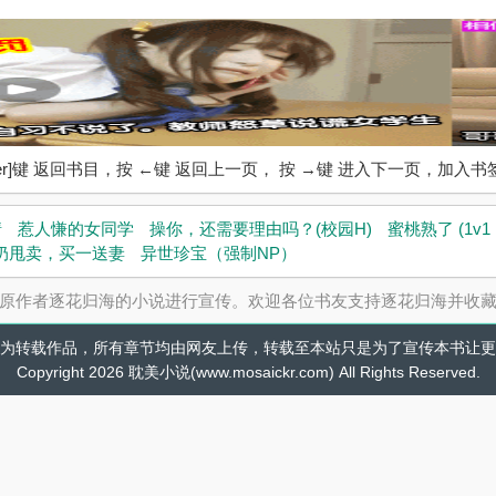
ter]键 返回书目，按 ←键 返回上一页， 按 →键 进入下一页，加
情
惹人慊的女同学
操你，还需要理由吗？(校园H)
蜜桃熟了 (1v1 
奶甩卖，买一送妻
异世珍宝（强制NP）
原作者逐花归海的小说进行宣传。欢迎各位书友支持逐花归海并收
为转载作品，所有章节均由网友上传，转载至本站只是为了宣传本书让更
Copyright 2026 耽美小说(www.mosaickr.com) All Rights Reserved.