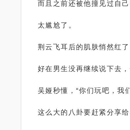
而且之前还被他撞见过自己
太尴尬了。
荆云飞耳后的肌肤悄然红了
好在男生没再继续说下去，
吴娅秒懂，“你们玩吧，我
这么大的八卦要赶紧分享给