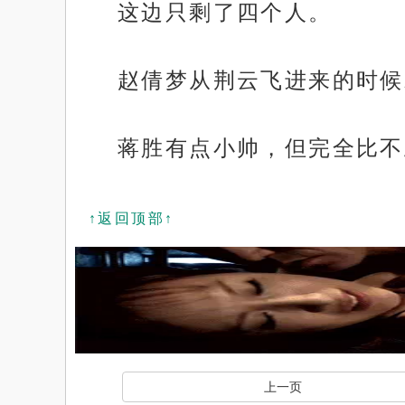
这边只剩了四个人。
赵倩梦从荆云飞进来的时候
蒋胜有点小帅，但完全比不
↑返回顶部↑
上一页