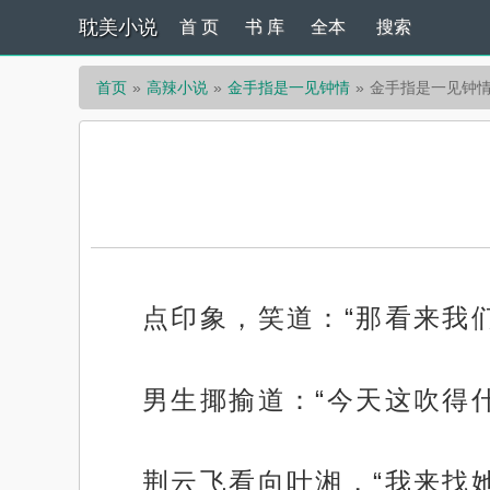
耽美小说
首 页
书 库
全本
搜索
首页
高辣小说
金手指是一见钟情
金手指是一见钟情
点印象，笑道：“那看来我
男生揶揄道：“今天这吹得
荆云飞看向叶湘，“我来找她