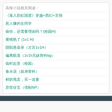
高辣小说相关阅读：
《落入彩虹国度》穿越+西幻+言情
惹人慊的女同学
操你，还需要理由吗？(校园H)
蜜桃熟了 (1v1 H)
阴阳悬壶录（古言1v1H）
偏离航道（1v1h兄妹骨科bg）
临时起意（校园）
春水误（姐弟骨科）
鲜奶甩卖，买一送妻
异世珍宝（强制NP）