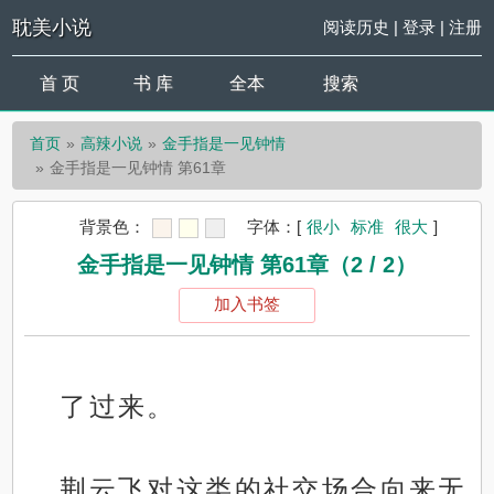
耽美小说
阅读历史
|
登录
|
注册
首 页
书 库
全本
搜索
首页
高辣小说
金手指是一见钟情
金手指是一见钟情 第61章
背景色：
字体：
[
很小
标准
很大
]
金手指是一见钟情 第61章（2 / 2）
加入书签
了过来。
荆云飞对这类的社交场合向来无